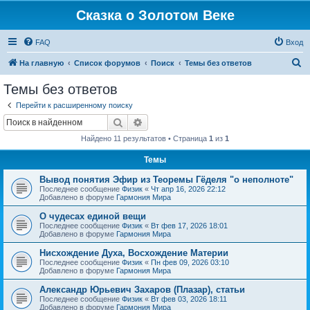
Сказка о Золотом Веке
FAQ
Вход
П
На главную
Список форумов
Поиск
Темы без ответов
о
Темы без ответов
и
Перейти к расширенному поиску
с
Поиск
Расширенный поиск
к
Найдено 11 результатов • Страница
1
из
1
Темы
Вывод понятия Эфир из Теоремы Гёделя "о неполноте"
Последнее сообщение
Физик
«
Чт апр 16, 2026 22:12
Добавлено в форуме
Гармония Мира
О чудесах единой вещи
Последнее сообщение
Физик
«
Вт фев 17, 2026 18:01
Добавлено в форуме
Гармония Мира
Нисхождение Духа, Восхождение Материи
Последнее сообщение
Физик
«
Пн фев 09, 2026 03:10
Добавлено в форуме
Гармония Мира
Александр Юрьевич Захаров (Плазар), статьи
Последнее сообщение
Физик
«
Вт фев 03, 2026 18:11
Добавлено в форуме
Гармония Мира