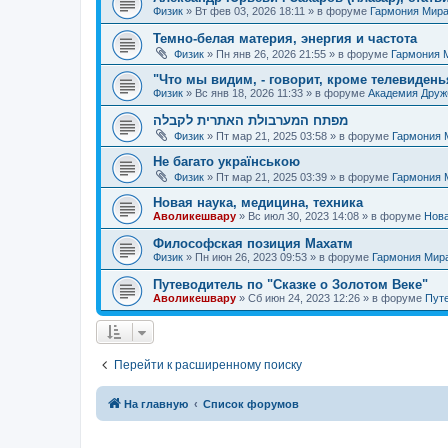
Физик
»
Вт фев 03, 2026 18:11
» в форуме
Гармония Мир
Темно-белая материя, энергия и частота
Физик
»
Пн янв 26, 2026 21:55
» в форуме
Гармония 
"Что мы видим, - говорит, кроме телевиденья
Физик
»
Вс янв 18, 2026 11:33
» в форуме
Академия Дру
מפתח המערבולת האתרית לקבלה
Физик
»
Пт мар 21, 2025 03:58
» в форуме
Гармония 
Не багато українською
Физик
»
Пт мар 21, 2025 03:39
» в форуме
Гармония 
Новая наука, медицина, техника
Аволикешвару
»
Вс июл 30, 2023 14:08
» в форуме
Нова
Философская позиция Махатм
Физик
»
Пн июн 26, 2023 09:53
» в форуме
Гармония Мир
Путеводитель по "Сказке о Золотом Веке"
Аволикешвару
»
Сб июн 24, 2023 12:26
» в форуме
Путе
Перейти к расширенному поиску
На главную
Список форумов