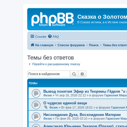
Сказка о Золотом
В Сказке истина, а в Истине сказк
Ссылки
FAQ
На главную
Список форумов
Поиск
Темы без ответ
Темы без ответов
Перейти к расширенному поиску
Поиск
Расширенный поиск
ТЕМЫ
Вывод понятия Эфир из Теоремы Гёделя "о 
Физик
»
Чт апр 16, 2026 22:12
» в форуме
Гармония Мира
О чудесах единой вещи
Физик
»
Вт фев 17, 2026 18:01
» в форуме
Гармония 
Нисхождение Духа, Восхождение Материи
Физик
»
Пн фев 09, 2026 03:10
» в форуме
Гармония Мир
Александр Юрьевич Захаров (Плазар), стать