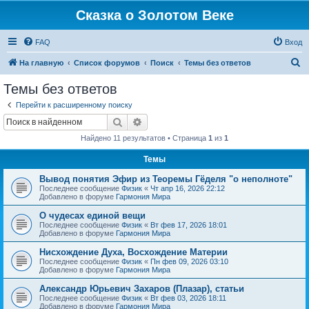
Сказка о Золотом Веке
FAQ
Вход
П
На главную
Список форумов
Поиск
Темы без ответов
о
Темы без ответов
и
Перейти к расширенному поиску
с
Поиск
Расширенный поиск
к
Найдено 11 результатов • Страница
1
из
1
Темы
Вывод понятия Эфир из Теоремы Гёделя "о неполноте"
Последнее сообщение
Физик
«
Чт апр 16, 2026 22:12
Добавлено в форуме
Гармония Мира
О чудесах единой вещи
Последнее сообщение
Физик
«
Вт фев 17, 2026 18:01
Добавлено в форуме
Гармония Мира
Нисхождение Духа, Восхождение Материи
Последнее сообщение
Физик
«
Пн фев 09, 2026 03:10
Добавлено в форуме
Гармония Мира
Александр Юрьевич Захаров (Плазар), статьи
Последнее сообщение
Физик
«
Вт фев 03, 2026 18:11
Добавлено в форуме
Гармония Мира