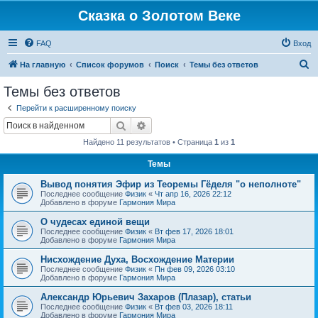
Сказка о Золотом Веке
FAQ
Вход
П
На главную
Список форумов
Поиск
Темы без ответов
о
Темы без ответов
и
Перейти к расширенному поиску
с
Поиск
Расширенный поиск
к
Найдено 11 результатов • Страница
1
из
1
Темы
Вывод понятия Эфир из Теоремы Гёделя "о неполноте"
Последнее сообщение
Физик
«
Чт апр 16, 2026 22:12
Добавлено в форуме
Гармония Мира
О чудесах единой вещи
Последнее сообщение
Физик
«
Вт фев 17, 2026 18:01
Добавлено в форуме
Гармония Мира
Нисхождение Духа, Восхождение Материи
Последнее сообщение
Физик
«
Пн фев 09, 2026 03:10
Добавлено в форуме
Гармония Мира
Александр Юрьевич Захаров (Плазар), статьи
Последнее сообщение
Физик
«
Вт фев 03, 2026 18:11
Добавлено в форуме
Гармония Мира