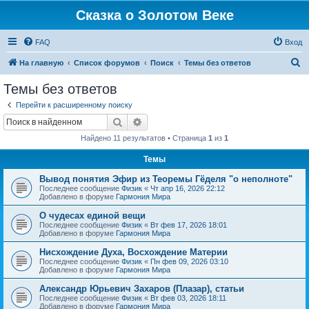
Сказка о Золотом Веке
FAQ
Вход
П
На главную
Список форумов
Поиск
Темы без ответов
о
Темы без ответов
и
Перейти к расширенному поиску
с
Поиск
Расширенный поиск
к
Найдено 11 результатов • Страница
1
из
1
Темы
Вывод понятия Эфир из Теоремы Гёделя "о неполноте"
Последнее сообщение
Физик
«
Чт апр 16, 2026 22:12
Добавлено в форуме
Гармония Мира
О чудесах единой вещи
Последнее сообщение
Физик
«
Вт фев 17, 2026 18:01
Добавлено в форуме
Гармония Мира
Нисхождение Духа, Восхождение Материи
Последнее сообщение
Физик
«
Пн фев 09, 2026 03:10
Добавлено в форуме
Гармония Мира
Александр Юрьевич Захаров (Плазар), статьи
Последнее сообщение
Физик
«
Вт фев 03, 2026 18:11
Добавлено в форуме
Гармония Мира