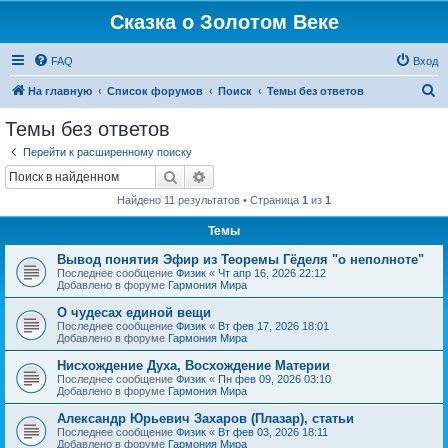
Сказка о Золотом Веке
FAQ
Вход
П
На главную
Список форумов
Поиск
Темы без ответов
о
Темы без ответов
и
Перейти к расширенному поиску
с
Поиск
Расширенный поиск
к
Найдено 11 результатов • Страница
1
из
1
Темы
Вывод понятия Эфир из Теоремы Гёделя "о неполноте"
Последнее сообщение
Физик
«
Чт апр 16, 2026 22:12
Добавлено в форуме
Гармония Мира
О чудесах единой вещи
Последнее сообщение
Физик
«
Вт фев 17, 2026 18:01
Добавлено в форуме
Гармония Мира
Нисхождение Духа, Восхождение Материи
Последнее сообщение
Физик
«
Пн фев 09, 2026 03:10
Добавлено в форуме
Гармония Мира
Александр Юрьевич Захаров (Плазар), статьи
Последнее сообщение
Физик
«
Вт фев 03, 2026 18:11
Добавлено в форуме
Гармония Мира