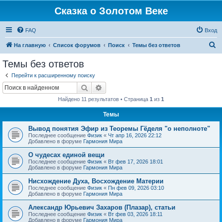
Сказка о Золотом Веке
FAQ
Вход
П
На главную
Список форумов
Поиск
Темы без ответов
о
Темы без ответов
и
Перейти к расширенному поиску
с
Поиск
Расширенный поиск
к
Найдено 11 результатов • Страница
1
из
1
Темы
Вывод понятия Эфир из Теоремы Гёделя "о неполноте"
Последнее сообщение
Физик
«
Чт апр 16, 2026 22:12
Добавлено в форуме
Гармония Мира
О чудесах единой вещи
Последнее сообщение
Физик
«
Вт фев 17, 2026 18:01
Добавлено в форуме
Гармония Мира
Нисхождение Духа, Восхождение Материи
Последнее сообщение
Физик
«
Пн фев 09, 2026 03:10
Добавлено в форуме
Гармония Мира
Александр Юрьевич Захаров (Плазар), статьи
Последнее сообщение
Физик
«
Вт фев 03, 2026 18:11
Добавлено в форуме
Гармония Мира