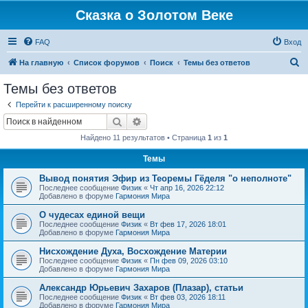
Сказка о Золотом Веке
FAQ
Вход
П
На главную
Список форумов
Поиск
Темы без ответов
о
Темы без ответов
и
Перейти к расширенному поиску
с
Поиск
Расширенный поиск
к
Найдено 11 результатов • Страница
1
из
1
Темы
Вывод понятия Эфир из Теоремы Гёделя "о неполноте"
Последнее сообщение
Физик
«
Чт апр 16, 2026 22:12
Добавлено в форуме
Гармония Мира
О чудесах единой вещи
Последнее сообщение
Физик
«
Вт фев 17, 2026 18:01
Добавлено в форуме
Гармония Мира
Нисхождение Духа, Восхождение Материи
Последнее сообщение
Физик
«
Пн фев 09, 2026 03:10
Добавлено в форуме
Гармония Мира
Александр Юрьевич Захаров (Плазар), статьи
Последнее сообщение
Физик
«
Вт фев 03, 2026 18:11
Добавлено в форуме
Гармония Мира