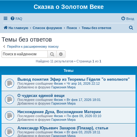
Сказка о Золотом Веке
FAQ
Вход
П
На главную
Список форумов
Поиск
Темы без ответов
о
Темы без ответов
и
Перейти к расширенному поиску
с
Поиск
Расширенный поиск
к
Найдено 11 результатов • Страница
1
из
1
Темы
Вывод понятия Эфир из Теоремы Гёделя "о неполноте"
Последнее сообщение
Физик
«
Чт апр 16, 2026 22:12
Добавлено в форуме
Гармония Мира
О чудесах единой вещи
Последнее сообщение
Физик
«
Вт фев 17, 2026 18:01
Добавлено в форуме
Гармония Мира
Нисхождение Духа, Восхождение Материи
Последнее сообщение
Физик
«
Пн фев 09, 2026 03:10
Добавлено в форуме
Гармония Мира
Александр Юрьевич Захаров (Плазар), статьи
Последнее сообщение
Физик
«
Вт фев 03, 2026 18:11
Добавлено в форуме
Гармония Мира