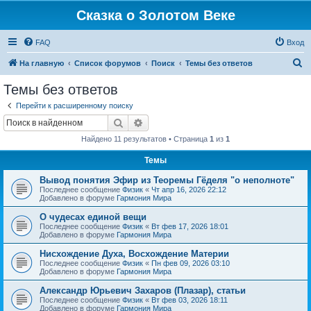
Сказка о Золотом Веке
FAQ
Вход
П
На главную
Список форумов
Поиск
Темы без ответов
о
Темы без ответов
и
Перейти к расширенному поиску
с
Поиск
Расширенный поиск
к
Найдено 11 результатов • Страница
1
из
1
Темы
Вывод понятия Эфир из Теоремы Гёделя "о неполноте"
Последнее сообщение
Физик
«
Чт апр 16, 2026 22:12
Добавлено в форуме
Гармония Мира
О чудесах единой вещи
Последнее сообщение
Физик
«
Вт фев 17, 2026 18:01
Добавлено в форуме
Гармония Мира
Нисхождение Духа, Восхождение Материи
Последнее сообщение
Физик
«
Пн фев 09, 2026 03:10
Добавлено в форуме
Гармония Мира
Александр Юрьевич Захаров (Плазар), статьи
Последнее сообщение
Физик
«
Вт фев 03, 2026 18:11
Добавлено в форуме
Гармония Мира