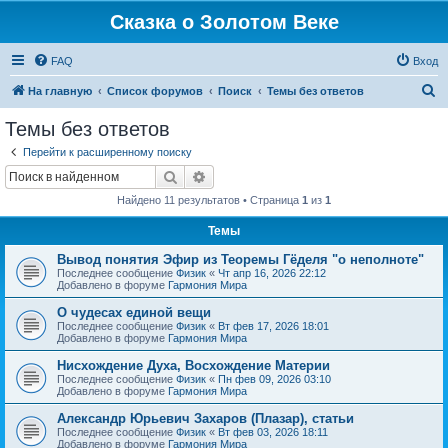
Сказка о Золотом Веке
FAQ
Вход
П
На главную
Список форумов
Поиск
Темы без ответов
о
Темы без ответов
и
Перейти к расширенному поиску
с
Поиск
Расширенный поиск
к
Найдено 11 результатов • Страница
1
из
1
Темы
Вывод понятия Эфир из Теоремы Гёделя "о неполноте"
Последнее сообщение
Физик
«
Чт апр 16, 2026 22:12
Добавлено в форуме
Гармония Мира
О чудесах единой вещи
Последнее сообщение
Физик
«
Вт фев 17, 2026 18:01
Добавлено в форуме
Гармония Мира
Нисхождение Духа, Восхождение Материи
Последнее сообщение
Физик
«
Пн фев 09, 2026 03:10
Добавлено в форуме
Гармония Мира
Александр Юрьевич Захаров (Плазар), статьи
Последнее сообщение
Физик
«
Вт фев 03, 2026 18:11
Добавлено в форуме
Гармония Мира