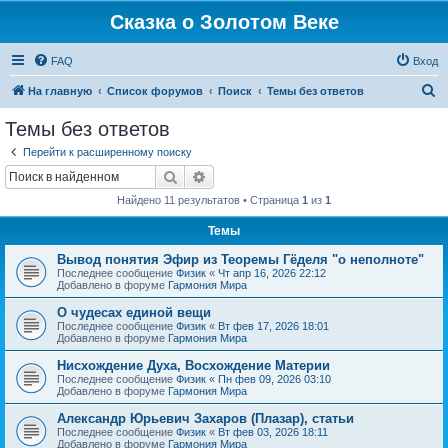
Сказка о Золотом Веке
FAQ
Вход
П
На главную
Список форумов
Поиск
Темы без ответов
о
Темы без ответов
и
Перейти к расширенному поиску
с
Поиск
Расширенный поиск
к
Найдено 11 результатов • Страница
1
из
1
Темы
Вывод понятия Эфир из Теоремы Гёделя "о неполноте"
Последнее сообщение
Физик
«
Чт апр 16, 2026 22:12
Добавлено в форуме
Гармония Мира
О чудесах единой вещи
Последнее сообщение
Физик
«
Вт фев 17, 2026 18:01
Добавлено в форуме
Гармония Мира
Нисхождение Духа, Восхождение Материи
Последнее сообщение
Физик
«
Пн фев 09, 2026 03:10
Добавлено в форуме
Гармония Мира
Александр Юрьевич Захаров (Плазар), статьи
Последнее сообщение
Физик
«
Вт фев 03, 2026 18:11
Добавлено в форуме
Гармония Мира