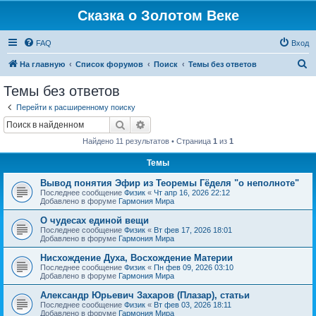
Сказка о Золотом Веке
FAQ
Вход
П
На главную
Список форумов
Поиск
Темы без ответов
о
Темы без ответов
и
Перейти к расширенному поиску
с
Поиск
Расширенный поиск
к
Найдено 11 результатов • Страница
1
из
1
Темы
Вывод понятия Эфир из Теоремы Гёделя "о неполноте"
Последнее сообщение
Физик
«
Чт апр 16, 2026 22:12
Добавлено в форуме
Гармония Мира
О чудесах единой вещи
Последнее сообщение
Физик
«
Вт фев 17, 2026 18:01
Добавлено в форуме
Гармония Мира
Нисхождение Духа, Восхождение Материи
Последнее сообщение
Физик
«
Пн фев 09, 2026 03:10
Добавлено в форуме
Гармония Мира
Александр Юрьевич Захаров (Плазар), статьи
Последнее сообщение
Физик
«
Вт фев 03, 2026 18:11
Добавлено в форуме
Гармония Мира