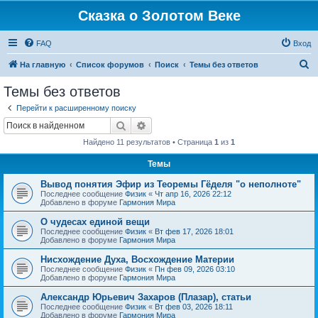
Сказка о Золотом Веке
FAQ
Вход
П
На главную
Список форумов
Поиск
Темы без ответов
о
Темы без ответов
и
Перейти к расширенному поиску
с
Поиск
Расширенный поиск
к
Найдено 11 результатов • Страница
1
из
1
Темы
Вывод понятия Эфир из Теоремы Гёделя "о неполноте"
Последнее сообщение
Физик
«
Чт апр 16, 2026 22:12
Добавлено в форуме
Гармония Мира
О чудесах единой вещи
Последнее сообщение
Физик
«
Вт фев 17, 2026 18:01
Добавлено в форуме
Гармония Мира
Нисхождение Духа, Восхождение Материи
Последнее сообщение
Физик
«
Пн фев 09, 2026 03:10
Добавлено в форуме
Гармония Мира
Александр Юрьевич Захаров (Плазар), статьи
Последнее сообщение
Физик
«
Вт фев 03, 2026 18:11
Добавлено в форуме
Гармония Мира