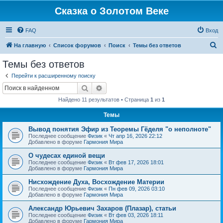
Сказка о Золотом Веке
FAQ
Вход
П
На главную
Список форумов
Поиск
Темы без ответов
о
Темы без ответов
и
Перейти к расширенному поиску
с
Поиск
Расширенный поиск
к
Найдено 11 результатов • Страница
1
из
1
Темы
Вывод понятия Эфир из Теоремы Гёделя "о неполноте"
Последнее сообщение
Физик
«
Чт апр 16, 2026 22:12
Добавлено в форуме
Гармония Мира
О чудесах единой вещи
Последнее сообщение
Физик
«
Вт фев 17, 2026 18:01
Добавлено в форуме
Гармония Мира
Нисхождение Духа, Восхождение Материи
Последнее сообщение
Физик
«
Пн фев 09, 2026 03:10
Добавлено в форуме
Гармония Мира
Александр Юрьевич Захаров (Плазар), статьи
Последнее сообщение
Физик
«
Вт фев 03, 2026 18:11
Добавлено в форуме
Гармония Мира