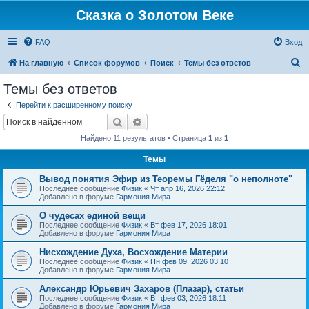
Сказка о Золотом Веке
FAQ
Вход
П
На главную
Список форумов
Поиск
Темы без ответов
о
Темы без ответов
и
Перейти к расширенному поиску
с
Поиск
Расширенный поиск
к
Найдено 11 результатов • Страница
1
из
1
Темы
Вывод понятия Эфир из Теоремы Гёделя "о неполноте"
Последнее сообщение
Физик
«
Чт апр 16, 2026 22:12
Добавлено в форуме
Гармония Мира
О чудесах единой вещи
Последнее сообщение
Физик
«
Вт фев 17, 2026 18:01
Добавлено в форуме
Гармония Мира
Нисхождение Духа, Восхождение Материи
Последнее сообщение
Физик
«
Пн фев 09, 2026 03:10
Добавлено в форуме
Гармония Мира
Александр Юрьевич Захаров (Плазар), статьи
Последнее сообщение
Физик
«
Вт фев 03, 2026 18:11
Добавлено в форуме
Гармония Мира