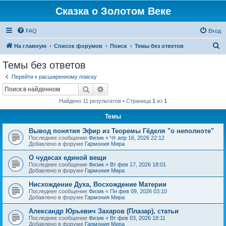
Сказка о Золотом Веке
FAQ
Вход
П
На главную
Список форумов
Поиск
Темы без ответов
о
Темы без ответов
и
Перейти к расширенному поиску
с
Поиск
Расширенный поиск
к
Найдено 11 результатов • Страница
1
из
1
Темы
Вывод понятия Эфир из Теоремы Гёделя "о неполноте"
Последнее сообщение
Физик
«
Чт апр 16, 2026 22:12
Добавлено в форуме
Гармония Мира
О чудесах единой вещи
Последнее сообщение
Физик
«
Вт фев 17, 2026 18:01
Добавлено в форуме
Гармония Мира
Нисхождение Духа, Восхождение Материи
Последнее сообщение
Физик
«
Пн фев 09, 2026 03:10
Добавлено в форуме
Гармония Мира
Александр Юрьевич Захаров (Плазар), статьи
Последнее сообщение
Физик
«
Вт фев 03, 2026 18:11
Добавлено в форуме
Гармония Мира