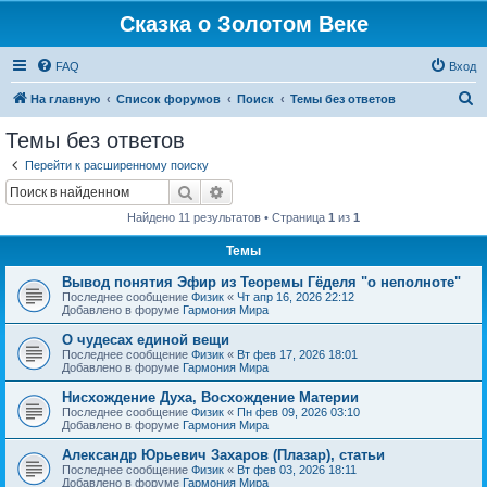
Сказка о Золотом Веке
FAQ
Вход
П
На главную
Список форумов
Поиск
Темы без ответов
о
Темы без ответов
и
Перейти к расширенному поиску
с
Поиск
Расширенный поиск
к
Найдено 11 результатов • Страница
1
из
1
Темы
Вывод понятия Эфир из Теоремы Гёделя "о неполноте"
Последнее сообщение
Физик
«
Чт апр 16, 2026 22:12
Добавлено в форуме
Гармония Мира
О чудесах единой вещи
Последнее сообщение
Физик
«
Вт фев 17, 2026 18:01
Добавлено в форуме
Гармония Мира
Нисхождение Духа, Восхождение Материи
Последнее сообщение
Физик
«
Пн фев 09, 2026 03:10
Добавлено в форуме
Гармония Мира
Александр Юрьевич Захаров (Плазар), статьи
Последнее сообщение
Физик
«
Вт фев 03, 2026 18:11
Добавлено в форуме
Гармония Мира