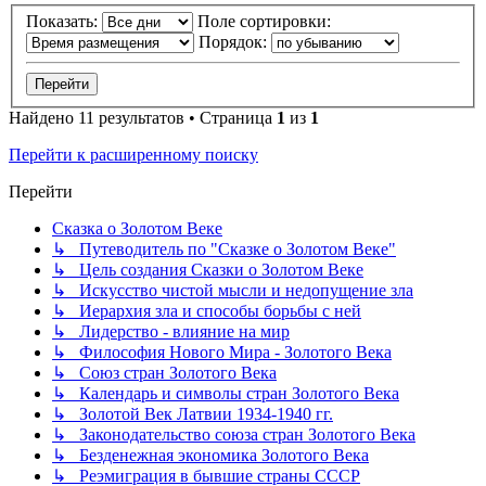
Показать:
Поле сортировки:
Порядок:
Найдено 11 результатов • Страница
1
из
1
Перейти к расширенному поиску
Перейти
Сказка о Золотом Веке
↳ Путеводитель по "Сказке о Золотом Веке"
↳ Цель создания Сказки о Золотом Веке
↳ Искусство чистой мысли и недопущение зла
↳ Иерархия зла и способы борьбы с ней
↳ Лидерство - влияние на мир
↳ Философия Нового Мира - Золотого Века
↳ Cоюз стран Золотого Века
↳ Календарь и символы стран Золотого Века
↳ Золотой Век Латвии 1934-1940 гг.
↳ Законодательство союза стран Золотого Века
↳ Безденежная экономика Золотого Века
↳ Реэмиграция в бывшие страны СССР