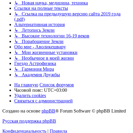
↳ Новая наука, медицина, техника
Ссылки на полные тексты
↳ Ссылка на предыдущую версию сайта 2019 года
(.pdf)
Альтернативная история
↳ Летопись Земли
↳ Высокие технологии 16-19 веков
↳ Порабощение Земли
Обо мне - Аволикешвару
↳ Мои жизненные установки
↳ Необычное в моей жизни
Гнездо Астрофизика
↳ Гармония Мира
↳ Академия Дружбы
На главную
Список форумов
Часовой пояс:
UTC+03:00
Удалить cookies
Связаться с администрацией
Создано на основе
phpBB
® Forum Software © phpBB Limited
Русская поддержка phpBB
Конфиденциальность
|
Правила