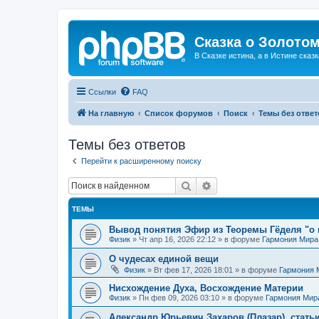
Сказка о Золотом
В Сказке истина, а в Истине сказк
Ссылки
FAQ
На главную
Список форумов
Поиск
Темы без ответ
Темы без ответов
Перейти к расширенному поиску
Поиск
Расширенный поиск
ТЕМЫ
Вывод понятия Эфир из Теоремы Гёделя "о 
Физик
»
Чт апр 16, 2026 22:12
» в форуме
Гармония Мира
О чудесах единой вещи
Физик
»
Вт фев 17, 2026 18:01
» в форуме
Гармония 
Нисхождение Духа, Восхождение Материи
Физик
»
Пн фев 09, 2026 03:10
» в форуме
Гармония Мир
Александр Юрьевич Захаров (Плазар), стать