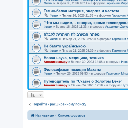
Физик
»
Вт фев 03, 2026 18:11
» в форуме
Гармония Мир
Темно-белая материя, энергия и частота
Физик
»
Пн янв 26, 2026 21:55
» в форуме
Гармония 
"Что мы видим, - говорит, кроме телевиденья
Физик
»
Вс янв 18, 2026 11:33
» в форуме
Академия Дру
מפתח המערבולת האתרית לקבלה
Физик
»
Пт мар 21, 2025 03:58
» в форуме
Гармония 
Не багато українською
Физик
»
Пт мар 21, 2025 03:39
» в форуме
Гармония 
Новая наука, медицина, техника
Аволикешвару
»
Вс июл 30, 2023 14:08
» в форуме
Нова
Философская позиция Махатм
Физик
»
Пн июн 26, 2023 09:53
» в форуме
Гармония Мир
Путеводитель по "Сказке о Золотом Веке"
Аволикешвару
»
Сб июн 24, 2023 12:26
» в форуме
Путе
Перейти к расширенному поиску
На главную
Список форумов