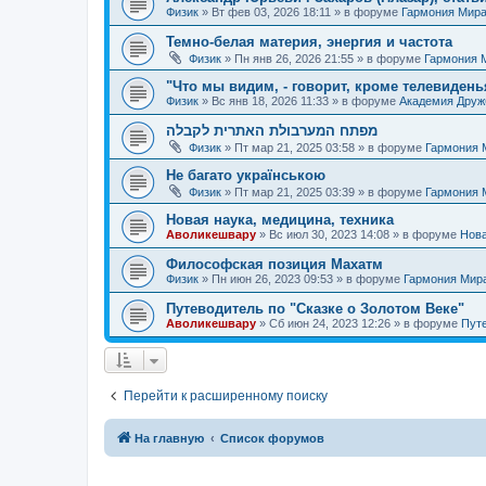
Физик
»
Вт фев 03, 2026 18:11
» в форуме
Гармония Мир
Темно-белая материя, энергия и частота
Физик
»
Пн янв 26, 2026 21:55
» в форуме
Гармония 
"Что мы видим, - говорит, кроме телевиденья
Физик
»
Вс янв 18, 2026 11:33
» в форуме
Академия Дру
מפתח המערבולת האתרית לקבלה
Физик
»
Пт мар 21, 2025 03:58
» в форуме
Гармония 
Не багато українською
Физик
»
Пт мар 21, 2025 03:39
» в форуме
Гармония 
Новая наука, медицина, техника
Аволикешвару
»
Вс июл 30, 2023 14:08
» в форуме
Нова
Философская позиция Махатм
Физик
»
Пн июн 26, 2023 09:53
» в форуме
Гармония Мир
Путеводитель по "Сказке о Золотом Веке"
Аволикешвару
»
Сб июн 24, 2023 12:26
» в форуме
Путе
Перейти к расширенному поиску
На главную
Список форумов