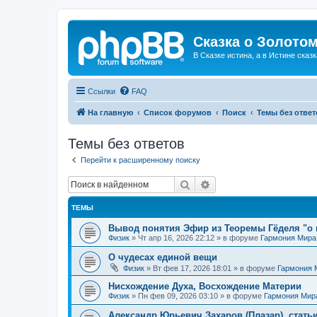
Сказка о Золотом
В Сказке истина, а в Истине сказк
Ссылки
FAQ
На главную
Список форумов
Поиск
Темы без ответ
Темы без ответов
Перейти к расширенному поиску
Поиск
Расширенный поиск
ТЕМЫ
Вывод понятия Эфир из Теоремы Гёделя "о 
Физик
»
Чт апр 16, 2026 22:12
» в форуме
Гармония Мира
О чудесах единой вещи
Физик
»
Вт фев 17, 2026 18:01
» в форуме
Гармония 
Нисхождение Духа, Восхождение Материи
Физик
»
Пн фев 09, 2026 03:10
» в форуме
Гармония Мир
Александр Юрьевич Захаров (Плазар), стать