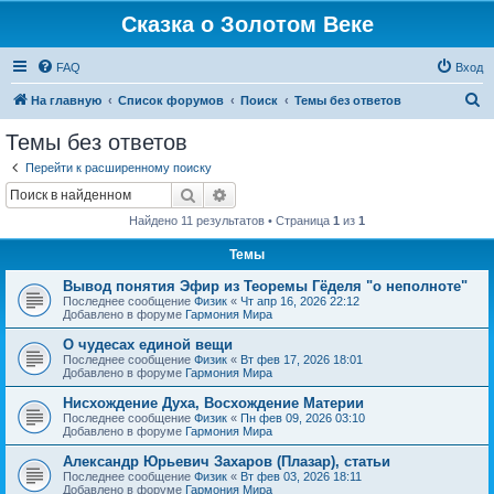
Сказка о Золотом Веке
FAQ
Вход
П
На главную
Список форумов
Поиск
Темы без ответов
о
Темы без ответов
и
Перейти к расширенному поиску
с
Поиск
Расширенный поиск
к
Найдено 11 результатов • Страница
1
из
1
Темы
Вывод понятия Эфир из Теоремы Гёделя "о неполноте"
Последнее сообщение
Физик
«
Чт апр 16, 2026 22:12
Добавлено в форуме
Гармония Мира
О чудесах единой вещи
Последнее сообщение
Физик
«
Вт фев 17, 2026 18:01
Добавлено в форуме
Гармония Мира
Нисхождение Духа, Восхождение Материи
Последнее сообщение
Физик
«
Пн фев 09, 2026 03:10
Добавлено в форуме
Гармония Мира
Александр Юрьевич Захаров (Плазар), статьи
Последнее сообщение
Физик
«
Вт фев 03, 2026 18:11
Добавлено в форуме
Гармония Мира