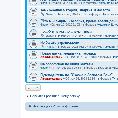
Физик
»
Вт фев 03, 2026 18:11
» в форуме
Гармония Мир
Темно-белая материя, энергия и частота
Физик
»
Пн янв 26, 2026 21:55
» в форуме
Гармония 
"Что мы видим, - говорит, кроме телевиденья
Физик
»
Вс янв 18, 2026 11:33
» в форуме
Академия Дру
מפתח המערבולת האתרית לקבלה
Физик
»
Пт мар 21, 2025 03:58
» в форуме
Гармония 
Не багато українською
Физик
»
Пт мар 21, 2025 03:39
» в форуме
Гармония 
Новая наука, медицина, техника
Аволикешвару
»
Вс июл 30, 2023 14:08
» в форуме
Нова
Философская позиция Махатм
Физик
»
Пн июн 26, 2023 09:53
» в форуме
Гармония Мир
Путеводитель по "Сказке о Золотом Веке"
Аволикешвару
»
Сб июн 24, 2023 12:26
» в форуме
Путе
Перейти к расширенному поиску
На главную
Список форумов