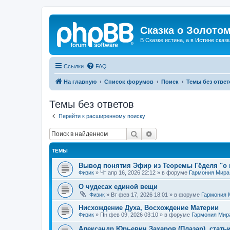
Сказка о Золотом
В Сказке истина, а в Истине сказк
Ссылки
FAQ
На главную
Список форумов
Поиск
Темы без ответ
Темы без ответов
Перейти к расширенному поиску
Поиск
Расширенный поиск
ТЕМЫ
Вывод понятия Эфир из Теоремы Гёделя "о 
Физик
»
Чт апр 16, 2026 22:12
» в форуме
Гармония Мира
О чудесах единой вещи
Физик
»
Вт фев 17, 2026 18:01
» в форуме
Гармония 
Нисхождение Духа, Восхождение Материи
Физик
»
Пн фев 09, 2026 03:10
» в форуме
Гармония Мир
Александр Юрьевич Захаров (Плазар), стать