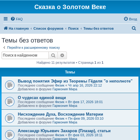
Сказка о Золотом Веке
FAQ
Вход
П
На главную
Список форумов
Поиск
Темы без ответов
о
Темы без ответов
и
Перейти к расширенному поиску
с
Поиск
Расширенный поиск
к
Найдено 11 результатов • Страница
1
из
1
Темы
Вывод понятия Эфир из Теоремы Гёделя "о неполноте"
Последнее сообщение
Физик
«
Чт апр 16, 2026 22:12
Добавлено в форуме
Гармония Мира
О чудесах единой вещи
Последнее сообщение
Физик
«
Вт фев 17, 2026 18:01
Добавлено в форуме
Гармония Мира
Нисхождение Духа, Восхождение Материи
Последнее сообщение
Физик
«
Пн фев 09, 2026 03:10
Добавлено в форуме
Гармония Мира
Александр Юрьевич Захаров (Плазар), статьи
Последнее сообщение
Физик
«
Вт фев 03, 2026 18:11
Добавлено в форуме
Гармония Мира