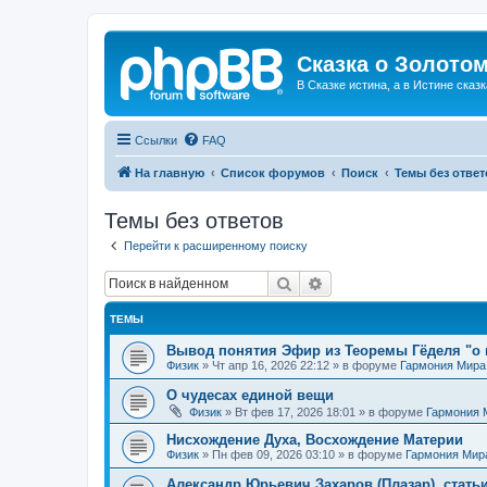
Сказка о Золотом
В Сказке истина, а в Истине сказк
Ссылки
FAQ
На главную
Список форумов
Поиск
Темы без ответ
Темы без ответов
Перейти к расширенному поиску
Поиск
Расширенный поиск
ТЕМЫ
Вывод понятия Эфир из Теоремы Гёделя "о 
Физик
»
Чт апр 16, 2026 22:12
» в форуме
Гармония Мира
О чудесах единой вещи
Физик
»
Вт фев 17, 2026 18:01
» в форуме
Гармония 
Нисхождение Духа, Восхождение Материи
Физик
»
Пн фев 09, 2026 03:10
» в форуме
Гармония Мир
Александр Юрьевич Захаров (Плазар), стать