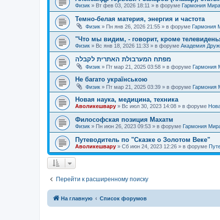
Физик
»
Вт фев 03, 2026 18:11
» в форуме
Гармония Мир
Темно-белая материя, энергия и частота
Физик
»
Пн янв 26, 2026 21:55
» в форуме
Гармония 
"Что мы видим, - говорит, кроме телевиденья
Физик
»
Вс янв 18, 2026 11:33
» в форуме
Академия Дру
מפתח המערבולת האתרית לקבלה
Физик
»
Пт мар 21, 2025 03:58
» в форуме
Гармония 
Не багато українською
Физик
»
Пт мар 21, 2025 03:39
» в форуме
Гармония 
Новая наука, медицина, техника
Аволикешвару
»
Вс июл 30, 2023 14:08
» в форуме
Нова
Философская позиция Махатм
Физик
»
Пн июн 26, 2023 09:53
» в форуме
Гармония Мир
Путеводитель по "Сказке о Золотом Веке"
Аволикешвару
»
Сб июн 24, 2023 12:26
» в форуме
Путе
Перейти к расширенному поиску
На главную
Список форумов