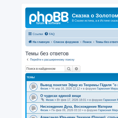
Сказка о Золотом
В Сказке истина, а в Истине сказк
Ссылки
FAQ
На главную
Список форумов
Поиск
Темы без ответ
Темы без ответов
Перейти к расширенному поиску
Поиск
Расширенный поиск
ТЕМЫ
Вывод понятия Эфир из Теоремы Гёделя "о 
Физик
»
Чт апр 16, 2026 22:12
» в форуме
Гармония Мира
О чудесах единой вещи
Физик
»
Вт фев 17, 2026 18:01
» в форуме
Гармония 
Нисхождение Духа, Восхождение Материи
Физик
»
Пн фев 09, 2026 03:10
» в форуме
Гармония Мир
Александр Юрьевич Захаров (Плазар), стать