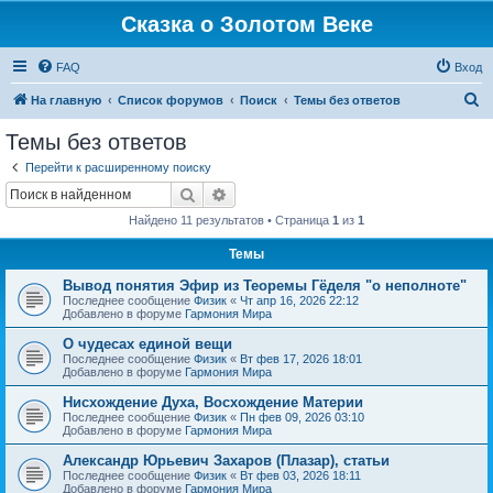
Сказка о Золотом Веке
FAQ
Вход
П
На главную
Список форумов
Поиск
Темы без ответов
о
Темы без ответов
и
Перейти к расширенному поиску
с
Поиск
Расширенный поиск
к
Найдено 11 результатов • Страница
1
из
1
Темы
Вывод понятия Эфир из Теоремы Гёделя "о неполноте"
Последнее сообщение
Физик
«
Чт апр 16, 2026 22:12
Добавлено в форуме
Гармония Мира
О чудесах единой вещи
Последнее сообщение
Физик
«
Вт фев 17, 2026 18:01
Добавлено в форуме
Гармония Мира
Нисхождение Духа, Восхождение Материи
Последнее сообщение
Физик
«
Пн фев 09, 2026 03:10
Добавлено в форуме
Гармония Мира
Александр Юрьевич Захаров (Плазар), статьи
Последнее сообщение
Физик
«
Вт фев 03, 2026 18:11
Добавлено в форуме
Гармония Мира