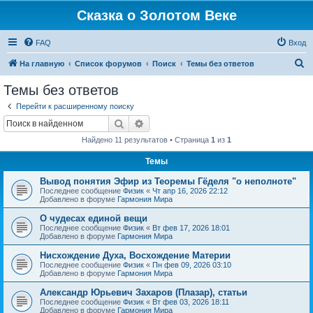
Сказка о Золотом Веке
FAQ
Вход
П
На главную
Список форумов
Поиск
Темы без ответов
о
Темы без ответов
и
Перейти к расширенному поиску
с
Поиск
Расширенный поиск
к
Найдено 11 результатов • Страница
1
из
1
Темы
Вывод понятия Эфир из Теоремы Гёделя "о неполноте"
Последнее сообщение
Физик
«
Чт апр 16, 2026 22:12
Добавлено в форуме
Гармония Мира
О чудесах единой вещи
Последнее сообщение
Физик
«
Вт фев 17, 2026 18:01
Добавлено в форуме
Гармония Мира
Нисхождение Духа, Восхождение Материи
Последнее сообщение
Физик
«
Пн фев 09, 2026 03:10
Добавлено в форуме
Гармония Мира
Александр Юрьевич Захаров (Плазар), статьи
Последнее сообщение
Физик
«
Вт фев 03, 2026 18:11
Добавлено в форуме
Гармония Мира