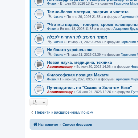
Физик
»
Вт фев 03, 2026 18:11
» в форуме
Гармония Мир
Темно-белая материя, энергия и частота
Физик
»
Пн янв 26, 2026 21:55
» в форуме
Гармония 
"Что мы видим, - говорит, кроме телевиденья
Физик
»
Вс янв 18, 2026 11:33
» в форуме
Академия Дру
מפתח המערבולת האתרית לקבלה
Физик
»
Пт мар 21, 2025 03:58
» в форуме
Гармония 
Не багато українською
Физик
»
Пт мар 21, 2025 03:39
» в форуме
Гармония 
Новая наука, медицина, техника
Аволикешвару
»
Вс июл 30, 2023 14:08
» в форуме
Нова
Философская позиция Махатм
Физик
»
Пн июн 26, 2023 09:53
» в форуме
Гармония Мир
Путеводитель по "Сказке о Золотом Веке"
Аволикешвару
»
Сб июн 24, 2023 12:26
» в форуме
Путе
Перейти к расширенному поиску
На главную
Список форумов