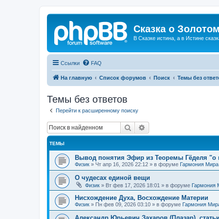
Сказка о Золотом
В Сказке истина, а в Истине сказк
Ссылки
FAQ
На главную
Список форумов
Поиск
Темы без ответ
Темы без ответов
Перейти к расширенному поиску
Поиск
Расширенный поиск
ТЕМЫ
Вывод понятия Эфир из Теоремы Гёделя "о 
Физик
»
Чт апр 16, 2026 22:12
» в форуме
Гармония Мира
О чудесах единой вещи
Физик
»
Вт фев 17, 2026 18:01
» в форуме
Гармония 
Нисхождение Духа, Восхождение Материи
Физик
»
Пн фев 09, 2026 03:10
» в форуме
Гармония Мир
Александр Юрьевич Захаров (Плазар), стать