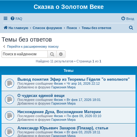
Сказка о Золотом Веке
FAQ
Вход
П
На главную
Список форумов
Поиск
Темы без ответов
о
Темы без ответов
и
Перейти к расширенному поиску
с
Поиск
Расширенный поиск
к
Найдено 11 результатов • Страница
1
из
1
Темы
Вывод понятия Эфир из Теоремы Гёделя "о неполноте"
Последнее сообщение
Физик
«
Чт апр 16, 2026 22:12
Добавлено в форуме
Гармония Мира
О чудесах единой вещи
Последнее сообщение
Физик
«
Вт фев 17, 2026 18:01
Добавлено в форуме
Гармония Мира
Нисхождение Духа, Восхождение Материи
Последнее сообщение
Физик
«
Пн фев 09, 2026 03:10
Добавлено в форуме
Гармония Мира
Александр Юрьевич Захаров (Плазар), статьи
Последнее сообщение
Физик
«
Вт фев 03, 2026 18:11
Добавлено в форуме
Гармония Мира