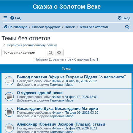
Сказка о Золотом Веке
FAQ
Вход
П
На главную
Список форумов
Поиск
Темы без ответов
о
Темы без ответов
и
Перейти к расширенному поиску
с
Поиск
Расширенный поиск
к
Найдено 11 результатов • Страница
1
из
1
Темы
Вывод понятия Эфир из Теоремы Гёделя "о неполноте"
Последнее сообщение
Физик
«
Чт апр 16, 2026 22:12
Добавлено в форуме
Гармония Мира
О чудесах единой вещи
Последнее сообщение
Физик
«
Вт фев 17, 2026 18:01
Добавлено в форуме
Гармония Мира
Нисхождение Духа, Восхождение Материи
Последнее сообщение
Физик
«
Пн фев 09, 2026 03:10
Добавлено в форуме
Гармония Мира
Александр Юрьевич Захаров (Плазар), статьи
Последнее сообщение
Физик
«
Вт фев 03, 2026 18:11
Добавлено в форуме
Гармония Мира