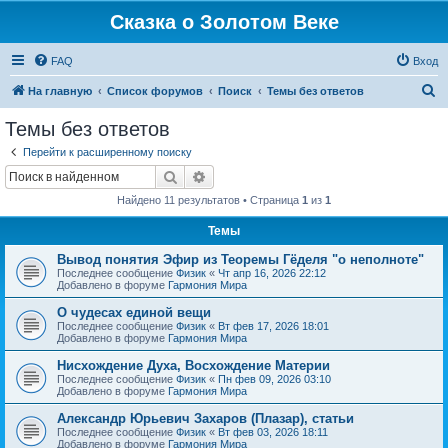
Сказка о Золотом Веке
FAQ
Вход
П
На главную
Список форумов
Поиск
Темы без ответов
о
Темы без ответов
и
Перейти к расширенному поиску
с
Поиск
Расширенный поиск
к
Найдено 11 результатов • Страница
1
из
1
Темы
Вывод понятия Эфир из Теоремы Гёделя "о неполноте"
Последнее сообщение
Физик
«
Чт апр 16, 2026 22:12
Добавлено в форуме
Гармония Мира
О чудесах единой вещи
Последнее сообщение
Физик
«
Вт фев 17, 2026 18:01
Добавлено в форуме
Гармония Мира
Нисхождение Духа, Восхождение Материи
Последнее сообщение
Физик
«
Пн фев 09, 2026 03:10
Добавлено в форуме
Гармония Мира
Александр Юрьевич Захаров (Плазар), статьи
Последнее сообщение
Физик
«
Вт фев 03, 2026 18:11
Добавлено в форуме
Гармония Мира