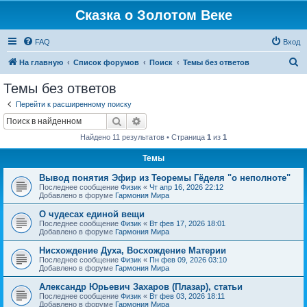
Сказка о Золотом Веке
FAQ
Вход
П
На главную
Список форумов
Поиск
Темы без ответов
о
Темы без ответов
и
Перейти к расширенному поиску
с
Поиск
Расширенный поиск
к
Найдено 11 результатов • Страница
1
из
1
Темы
Вывод понятия Эфир из Теоремы Гёделя "о неполноте"
Последнее сообщение
Физик
«
Чт апр 16, 2026 22:12
Добавлено в форуме
Гармония Мира
О чудесах единой вещи
Последнее сообщение
Физик
«
Вт фев 17, 2026 18:01
Добавлено в форуме
Гармония Мира
Нисхождение Духа, Восхождение Материи
Последнее сообщение
Физик
«
Пн фев 09, 2026 03:10
Добавлено в форуме
Гармония Мира
Александр Юрьевич Захаров (Плазар), статьи
Последнее сообщение
Физик
«
Вт фев 03, 2026 18:11
Добавлено в форуме
Гармония Мира