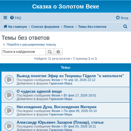
Сказка о Золотом Веке
FAQ
Вход
П
На главную
Список форумов
Поиск
Темы без ответов
о
Темы без ответов
и
Перейти к расширенному поиску
с
Поиск
Расширенный поиск
к
Найдено 11 результатов • Страница
1
из
1
Темы
Вывод понятия Эфир из Теоремы Гёделя "о неполноте"
Последнее сообщение
Физик
«
Чт апр 16, 2026 22:12
Добавлено в форуме
Гармония Мира
О чудесах единой вещи
Последнее сообщение
Физик
«
Вт фев 17, 2026 18:01
Добавлено в форуме
Гармония Мира
Нисхождение Духа, Восхождение Материи
Последнее сообщение
Физик
«
Пн фев 09, 2026 03:10
Добавлено в форуме
Гармония Мира
Александр Юрьевич Захаров (Плазар), статьи
Последнее сообщение
Физик
«
Вт фев 03, 2026 18:11
Добавлено в форуме
Гармония Мира