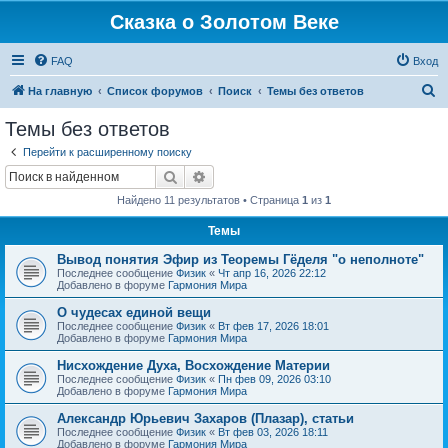
Сказка о Золотом Веке
FAQ
Вход
П
На главную
Список форумов
Поиск
Темы без ответов
о
Темы без ответов
и
Перейти к расширенному поиску
с
Поиск
Расширенный поиск
к
Найдено 11 результатов • Страница
1
из
1
Темы
Вывод понятия Эфир из Теоремы Гёделя "о неполноте"
Последнее сообщение
Физик
«
Чт апр 16, 2026 22:12
Добавлено в форуме
Гармония Мира
О чудесах единой вещи
Последнее сообщение
Физик
«
Вт фев 17, 2026 18:01
Добавлено в форуме
Гармония Мира
Нисхождение Духа, Восхождение Материи
Последнее сообщение
Физик
«
Пн фев 09, 2026 03:10
Добавлено в форуме
Гармония Мира
Александр Юрьевич Захаров (Плазар), статьи
Последнее сообщение
Физик
«
Вт фев 03, 2026 18:11
Добавлено в форуме
Гармония Мира