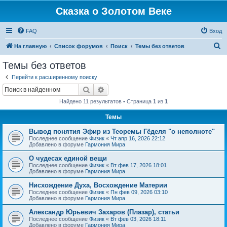
Сказка о Золотом Веке
FAQ
Вход
П
На главную
Список форумов
Поиск
Темы без ответов
о
Темы без ответов
и
Перейти к расширенному поиску
с
Поиск
Расширенный поиск
к
Найдено 11 результатов • Страница
1
из
1
Темы
Вывод понятия Эфир из Теоремы Гёделя "о неполноте"
Последнее сообщение
Физик
«
Чт апр 16, 2026 22:12
Добавлено в форуме
Гармония Мира
О чудесах единой вещи
Последнее сообщение
Физик
«
Вт фев 17, 2026 18:01
Добавлено в форуме
Гармония Мира
Нисхождение Духа, Восхождение Материи
Последнее сообщение
Физик
«
Пн фев 09, 2026 03:10
Добавлено в форуме
Гармония Мира
Александр Юрьевич Захаров (Плазар), статьи
Последнее сообщение
Физик
«
Вт фев 03, 2026 18:11
Добавлено в форуме
Гармония Мира