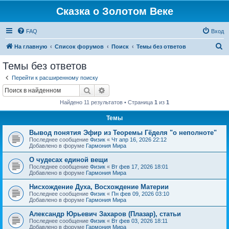
Сказка о Золотом Веке
FAQ
Вход
П
На главную
Список форумов
Поиск
Темы без ответов
о
Темы без ответов
и
Перейти к расширенному поиску
с
Поиск
Расширенный поиск
к
Найдено 11 результатов • Страница
1
из
1
Темы
Вывод понятия Эфир из Теоремы Гёделя "о неполноте"
Последнее сообщение
Физик
«
Чт апр 16, 2026 22:12
Добавлено в форуме
Гармония Мира
О чудесах единой вещи
Последнее сообщение
Физик
«
Вт фев 17, 2026 18:01
Добавлено в форуме
Гармония Мира
Нисхождение Духа, Восхождение Материи
Последнее сообщение
Физик
«
Пн фев 09, 2026 03:10
Добавлено в форуме
Гармония Мира
Александр Юрьевич Захаров (Плазар), статьи
Последнее сообщение
Физик
«
Вт фев 03, 2026 18:11
Добавлено в форуме
Гармония Мира