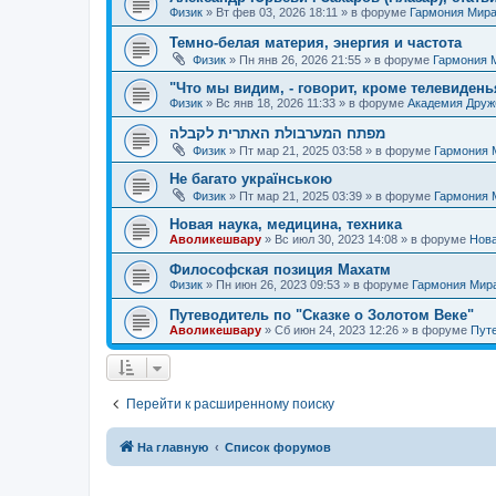
Физик
»
Вт фев 03, 2026 18:11
» в форуме
Гармония Мир
Темно-белая материя, энергия и частота
Физик
»
Пн янв 26, 2026 21:55
» в форуме
Гармония 
"Что мы видим, - говорит, кроме телевиденья
Физик
»
Вс янв 18, 2026 11:33
» в форуме
Академия Дру
מפתח המערבולת האתרית לקבלה
Физик
»
Пт мар 21, 2025 03:58
» в форуме
Гармония 
Не багато українською
Физик
»
Пт мар 21, 2025 03:39
» в форуме
Гармония 
Новая наука, медицина, техника
Аволикешвару
»
Вс июл 30, 2023 14:08
» в форуме
Нова
Философская позиция Махатм
Физик
»
Пн июн 26, 2023 09:53
» в форуме
Гармония Мир
Путеводитель по "Сказке о Золотом Веке"
Аволикешвару
»
Сб июн 24, 2023 12:26
» в форуме
Путе
Перейти к расширенному поиску
На главную
Список форумов