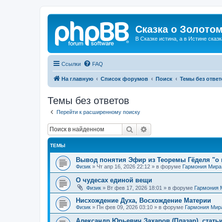
Сказка о Золотом
В Сказке истина, а в Истине сказк
Ссылки
FAQ
На главную
Список форумов
Поиск
Темы без ответ
Темы без ответов
Перейти к расширенному поиску
Поиск
Расширенный поиск
ТЕМЫ
Вывод понятия Эфир из Теоремы Гёделя "о 
Физик
»
Чт апр 16, 2026 22:12
» в форуме
Гармония Мира
О чудесах единой вещи
Физик
»
Вт фев 17, 2026 18:01
» в форуме
Гармония 
Нисхождение Духа, Восхождение Материи
Физик
»
Пн фев 09, 2026 03:10
» в форуме
Гармония Мир
Александр Юрьевич Захаров (Плазар), стать