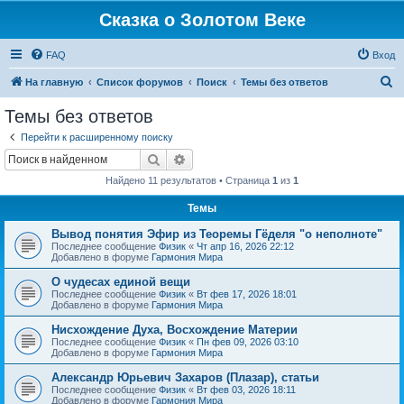
Сказка о Золотом Веке
FAQ
Вход
П
На главную
Список форумов
Поиск
Темы без ответов
о
Темы без ответов
и
Перейти к расширенному поиску
с
Поиск
Расширенный поиск
к
Найдено 11 результатов • Страница
1
из
1
Темы
Вывод понятия Эфир из Теоремы Гёделя "о неполноте"
Последнее сообщение
Физик
«
Чт апр 16, 2026 22:12
Добавлено в форуме
Гармония Мира
О чудесах единой вещи
Последнее сообщение
Физик
«
Вт фев 17, 2026 18:01
Добавлено в форуме
Гармония Мира
Нисхождение Духа, Восхождение Материи
Последнее сообщение
Физик
«
Пн фев 09, 2026 03:10
Добавлено в форуме
Гармония Мира
Александр Юрьевич Захаров (Плазар), статьи
Последнее сообщение
Физик
«
Вт фев 03, 2026 18:11
Добавлено в форуме
Гармония Мира