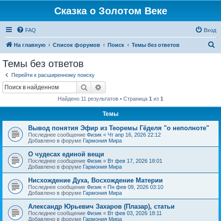
Сказка о Золотом Веке
FAQ
Вход
П
На главную
Список форумов
Поиск
Темы без ответов
о
Темы без ответов
и
Перейти к расширенному поиску
с
Поиск
Расширенный поиск
к
Найдено 11 результатов • Страница
1
из
1
Темы
Вывод понятия Эфир из Теоремы Гёделя "о неполноте"
Последнее сообщение
Физик
«
Чт апр 16, 2026 22:12
Добавлено в форуме
Гармония Мира
О чудесах единой вещи
Последнее сообщение
Физик
«
Вт фев 17, 2026 18:01
Добавлено в форуме
Гармония Мира
Нисхождение Духа, Восхождение Материи
Последнее сообщение
Физик
«
Пн фев 09, 2026 03:10
Добавлено в форуме
Гармония Мира
Александр Юрьевич Захаров (Плазар), статьи
Последнее сообщение
Физик
«
Вт фев 03, 2026 18:11
Добавлено в форуме
Гармония Мира