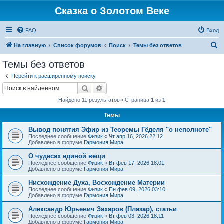
Сказка о Золотом Веке
FAQ
Вход
П
На главную
Список форумов
Поиск
Темы без ответов
о
Темы без ответов
и
Перейти к расширенному поиску
с
Поиск
Расширенный поиск
к
Найдено 11 результатов • Страница
1
из
1
Темы
Вывод понятия Эфир из Теоремы Гёделя "о неполноте"
Последнее сообщение
Физик
«
Чт апр 16, 2026 22:12
Добавлено в форуме
Гармония Мира
О чудесах единой вещи
Последнее сообщение
Физик
«
Вт фев 17, 2026 18:01
Добавлено в форуме
Гармония Мира
Нисхождение Духа, Восхождение Материи
Последнее сообщение
Физик
«
Пн фев 09, 2026 03:10
Добавлено в форуме
Гармония Мира
Александр Юрьевич Захаров (Плазар), статьи
Последнее сообщение
Физик
«
Вт фев 03, 2026 18:11
Добавлено в форуме
Гармония Мира