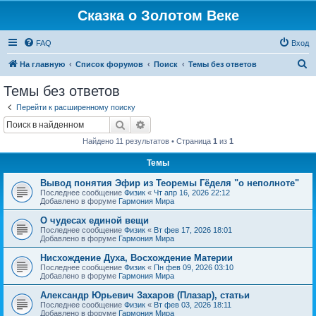
Сказка о Золотом Веке
FAQ
Вход
П
На главную
Список форумов
Поиск
Темы без ответов
о
Темы без ответов
и
Перейти к расширенному поиску
с
Поиск
Расширенный поиск
к
Найдено 11 результатов • Страница
1
из
1
Темы
Вывод понятия Эфир из Теоремы Гёделя "о неполноте"
Последнее сообщение
Физик
«
Чт апр 16, 2026 22:12
Добавлено в форуме
Гармония Мира
О чудесах единой вещи
Последнее сообщение
Физик
«
Вт фев 17, 2026 18:01
Добавлено в форуме
Гармония Мира
Нисхождение Духа, Восхождение Материи
Последнее сообщение
Физик
«
Пн фев 09, 2026 03:10
Добавлено в форуме
Гармония Мира
Александр Юрьевич Захаров (Плазар), статьи
Последнее сообщение
Физик
«
Вт фев 03, 2026 18:11
Добавлено в форуме
Гармония Мира