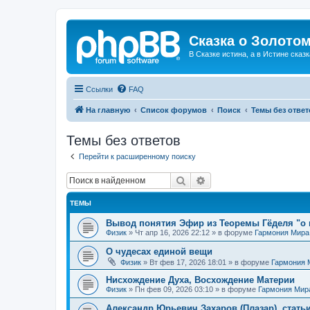
Сказка о Золотом
В Сказке истина, а в Истине сказк
Ссылки
FAQ
На главную
Список форумов
Поиск
Темы без ответ
Темы без ответов
Перейти к расширенному поиску
Поиск
Расширенный поиск
ТЕМЫ
Вывод понятия Эфир из Теоремы Гёделя "о 
Физик
»
Чт апр 16, 2026 22:12
» в форуме
Гармония Мира
О чудесах единой вещи
Физик
»
Вт фев 17, 2026 18:01
» в форуме
Гармония 
Нисхождение Духа, Восхождение Материи
Физик
»
Пн фев 09, 2026 03:10
» в форуме
Гармония Мир
Александр Юрьевич Захаров (Плазар), стать