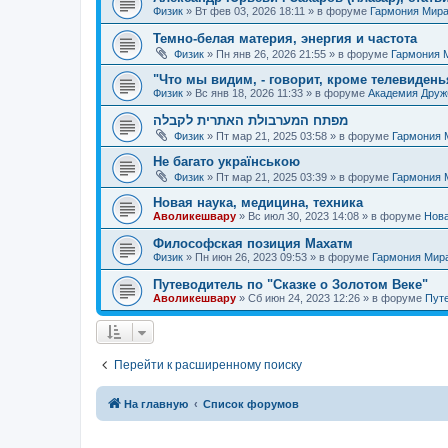
Физик
»
Вт фев 03, 2026 18:11
» в форуме
Гармония Мир
Темно-белая материя, энергия и частота
Физик
»
Пн янв 26, 2026 21:55
» в форуме
Гармония 
"Что мы видим, - говорит, кроме телевиденья
Физик
»
Вс янв 18, 2026 11:33
» в форуме
Академия Дру
מפתח המערבולת האתרית לקבלה
Физик
»
Пт мар 21, 2025 03:58
» в форуме
Гармония 
Не багато українською
Физик
»
Пт мар 21, 2025 03:39
» в форуме
Гармония 
Новая наука, медицина, техника
Аволикешвару
»
Вс июл 30, 2023 14:08
» в форуме
Нова
Философская позиция Махатм
Физик
»
Пн июн 26, 2023 09:53
» в форуме
Гармония Мир
Путеводитель по "Сказке о Золотом Веке"
Аволикешвару
»
Сб июн 24, 2023 12:26
» в форуме
Путе
Перейти к расширенному поиску
На главную
Список форумов