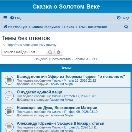
Сказка о Золотом Веке
FAQ
Вход
П
На главную
Список форумов
Поиск
Темы без ответов
о
Темы без ответов
и
Перейти к расширенному поиску
с
Поиск
Расширенный поиск
к
Найдено 11 результатов • Страница
1
из
1
Темы
Вывод понятия Эфир из Теоремы Гёделя "о неполноте"
Последнее сообщение
Физик
«
Чт апр 16, 2026 22:12
Добавлено в форуме
Гармония Мира
О чудесах единой вещи
Последнее сообщение
Физик
«
Вт фев 17, 2026 18:01
Добавлено в форуме
Гармония Мира
Нисхождение Духа, Восхождение Материи
Последнее сообщение
Физик
«
Пн фев 09, 2026 03:10
Добавлено в форуме
Гармония Мира
Александр Юрьевич Захаров (Плазар), статьи
Последнее сообщение
Физик
«
Вт фев 03, 2026 18:11
Добавлено в форуме
Гармония Мира