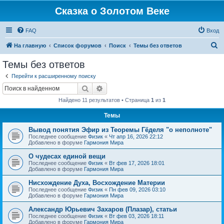
Сказка о Золотом Веке
FAQ
Вход
П
На главную
Список форумов
Поиск
Темы без ответов
о
Темы без ответов
и
Перейти к расширенному поиску
с
Поиск
Расширенный поиск
к
Найдено 11 результатов • Страница
1
из
1
Темы
Вывод понятия Эфир из Теоремы Гёделя "о неполноте"
Последнее сообщение
Физик
«
Чт апр 16, 2026 22:12
Добавлено в форуме
Гармония Мира
О чудесах единой вещи
Последнее сообщение
Физик
«
Вт фев 17, 2026 18:01
Добавлено в форуме
Гармония Мира
Нисхождение Духа, Восхождение Материи
Последнее сообщение
Физик
«
Пн фев 09, 2026 03:10
Добавлено в форуме
Гармония Мира
Александр Юрьевич Захаров (Плазар), статьи
Последнее сообщение
Физик
«
Вт фев 03, 2026 18:11
Добавлено в форуме
Гармония Мира