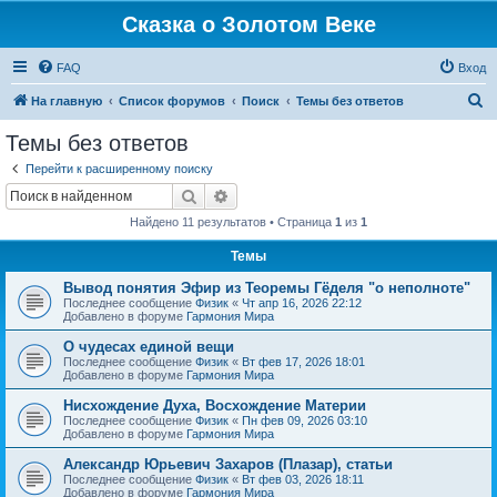
Сказка о Золотом Веке
FAQ
Вход
П
На главную
Список форумов
Поиск
Темы без ответов
о
Темы без ответов
и
Перейти к расширенному поиску
с
Поиск
Расширенный поиск
к
Найдено 11 результатов • Страница
1
из
1
Темы
Вывод понятия Эфир из Теоремы Гёделя "о неполноте"
Последнее сообщение
Физик
«
Чт апр 16, 2026 22:12
Добавлено в форуме
Гармония Мира
О чудесах единой вещи
Последнее сообщение
Физик
«
Вт фев 17, 2026 18:01
Добавлено в форуме
Гармония Мира
Нисхождение Духа, Восхождение Материи
Последнее сообщение
Физик
«
Пн фев 09, 2026 03:10
Добавлено в форуме
Гармония Мира
Александр Юрьевич Захаров (Плазар), статьи
Последнее сообщение
Физик
«
Вт фев 03, 2026 18:11
Добавлено в форуме
Гармония Мира