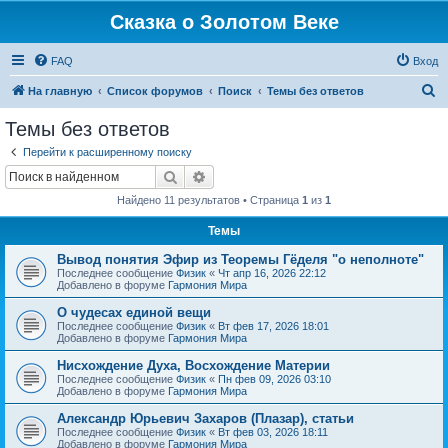
Сказка о Золотом Веке
FAQ
Вход
П
На главную
Список форумов
Поиск
Темы без ответов
о
Темы без ответов
и
Перейти к расширенному поиску
с
Поиск
Расширенный поиск
к
Найдено 11 результатов • Страница
1
из
1
Темы
Вывод понятия Эфир из Теоремы Гёделя "о неполноте"
Последнее сообщение
Физик
«
Чт апр 16, 2026 22:12
Добавлено в форуме
Гармония Мира
О чудесах единой вещи
Последнее сообщение
Физик
«
Вт фев 17, 2026 18:01
Добавлено в форуме
Гармония Мира
Нисхождение Духа, Восхождение Материи
Последнее сообщение
Физик
«
Пн фев 09, 2026 03:10
Добавлено в форуме
Гармония Мира
Александр Юрьевич Захаров (Плазар), статьи
Последнее сообщение
Физик
«
Вт фев 03, 2026 18:11
Добавлено в форуме
Гармония Мира