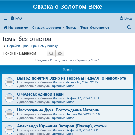
Сказка о Золотом Веке
FAQ
Вход
П
На главную
Список форумов
Поиск
Темы без ответов
о
Темы без ответов
и
Перейти к расширенному поиску
с
Поиск
Расширенный поиск
к
Найдено 11 результатов • Страница
1
из
1
Темы
Вывод понятия Эфир из Теоремы Гёделя "о неполноте"
Последнее сообщение
Физик
«
Чт апр 16, 2026 22:12
Добавлено в форуме
Гармония Мира
О чудесах единой вещи
Последнее сообщение
Физик
«
Вт фев 17, 2026 18:01
Добавлено в форуме
Гармония Мира
Нисхождение Духа, Восхождение Материи
Последнее сообщение
Физик
«
Пн фев 09, 2026 03:10
Добавлено в форуме
Гармония Мира
Александр Юрьевич Захаров (Плазар), статьи
Последнее сообщение
Физик
«
Вт фев 03, 2026 18:11
Добавлено в форуме
Гармония Мира