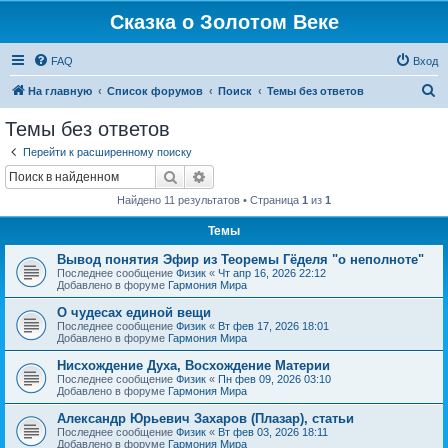
Сказка о Золотом Веке
FAQ
Вход
П
На главную
Список форумов
Поиск
Темы без ответов
о
Темы без ответов
и
Перейти к расширенному поиску
с
Поиск
Расширенный поиск
к
Найдено 11 результатов • Страница
1
из
1
Темы
Вывод понятия Эфир из Теоремы Гёделя "о неполноте"
Последнее сообщение
Физик
«
Чт апр 16, 2026 22:12
Добавлено в форуме
Гармония Мира
О чудесах единой вещи
Последнее сообщение
Физик
«
Вт фев 17, 2026 18:01
Добавлено в форуме
Гармония Мира
Нисхождение Духа, Восхождение Материи
Последнее сообщение
Физик
«
Пн фев 09, 2026 03:10
Добавлено в форуме
Гармония Мира
Александр Юрьевич Захаров (Плазар), статьи
Последнее сообщение
Физик
«
Вт фев 03, 2026 18:11
Добавлено в форуме
Гармония Мира