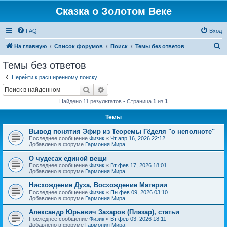
Сказка о Золотом Веке
FAQ
Вход
П
На главную
Список форумов
Поиск
Темы без ответов
о
Темы без ответов
и
Перейти к расширенному поиску
с
Поиск
Расширенный поиск
к
Найдено 11 результатов • Страница
1
из
1
Темы
Вывод понятия Эфир из Теоремы Гёделя "о неполноте"
Последнее сообщение
Физик
«
Чт апр 16, 2026 22:12
Добавлено в форуме
Гармония Мира
О чудесах единой вещи
Последнее сообщение
Физик
«
Вт фев 17, 2026 18:01
Добавлено в форуме
Гармония Мира
Нисхождение Духа, Восхождение Материи
Последнее сообщение
Физик
«
Пн фев 09, 2026 03:10
Добавлено в форуме
Гармония Мира
Александр Юрьевич Захаров (Плазар), статьи
Последнее сообщение
Физик
«
Вт фев 03, 2026 18:11
Добавлено в форуме
Гармония Мира